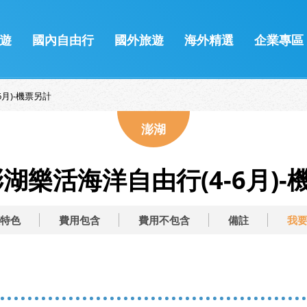
遊
國內自由行
國外旅遊
海外精選
企業專區
6月)-機票另計
澎湖
澎湖樂活海洋自由行(4-6月)
特色
費用包含
費用不包含
備註
我