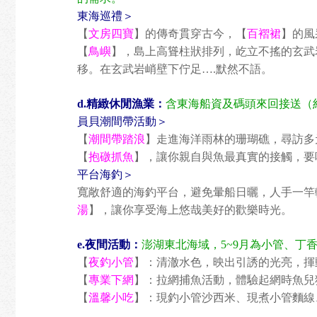
東海巡禮＞
【
文房四寶
】的傳奇貫穿古今，【
百褶裙
】的風
【
鳥嶼
】，島上高聳柱狀排列，屹立不搖的玄武
移。在玄武岩峭壁下佇足….默然不語。
d.精緻休閒漁業：
含東海船資及碼頭來回接送（約4
員貝潮間帶活動＞
【
潮間帶踏浪
】走進海洋雨林的珊瑚礁，尋訪多
【
抱礅抓魚
】，讓你親自與魚最真實的接觸，要
平台海釣＞
寬敞舒適的海釣平台，避免暈船日曬，人手一竿
湯
】，讓你享受海上悠哉美好的歡樂時光。
e.夜間活動：
澎湖東北海域，5~9月為小管、丁
【
夜釣小管
】：清澈水色，映出引誘的光亮，揮
【
專業下網
】：拉網捕魚活動，體驗起網時魚兒
【
溫馨小吃
】：現釣小管沙西米、現煮小管麵線