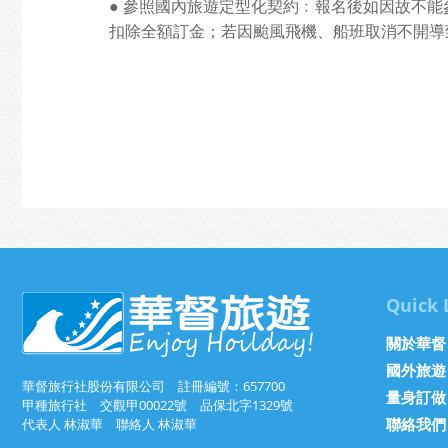
● 參照國內旅遊定型化契約﹕報名後如因故不能參
扣除全額訂金；若因颱風飛機、船班取消不開導
Quick 
關於華督
國外旅遊
華督旅行社股份有限公司 註冊編號：657700
量身訂做
甲種旅行社 交觀甲00022號 品保北字1329號
聯絡我們
代表人 林淑華 聯絡人 林淑華