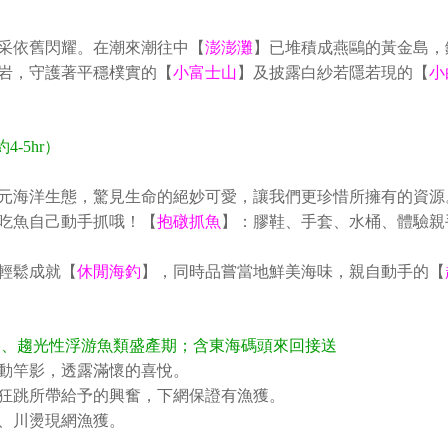
采依舊閃耀。在潮來潮往中【
澎澎灘
】已堆積成燕鷗的黃金島，
岩，守護著平穩樸實的【
小富士山
】及披露白紗若隱若現的【
小
-5hr）
元海洋生態，驚見生命的絕妙可愛，讓我們更珍惜所擁有的資源
吃魚自己動手抓哦！【
抱礅抓魚
】：膠鞋、手套、水桶、體驗親
輕鬆成就【
休閒海釣
】，同時品嘗當地鮮美海味，親自動手的【
香、趨光性浮游魚類盛產期；含東海碼頭來回接送
動竿影，透露滿懷的喜悅。
狂跳所帶給予的興奮，下網保證有漁獲。
、川燙現網漁獲。