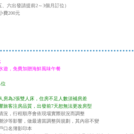
週五、六出發請提前2～3個月訂位）
費200元
元
水遊，免費加贈海鮮風味午餐
乙位
人房為2張雙人床，住房不足人數須補房差
響旅客注房品質，出發前7天恕無法更改房型
船情況，行程順序會依現場實際狀況而調整
及潮汐等影響，做最適當調整與規劃，其內容不變
戶口名簿影印本