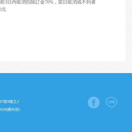
發前3日內取消扣除訂金70%，當日取消或不到者
0元
7號8樓之2
3939(國外部)