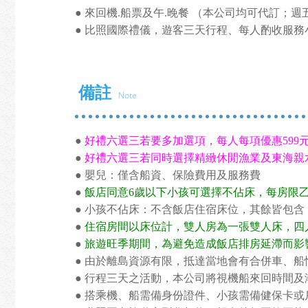
● 來回機.船票及午.晚餐 （本公司均可代訂；
● 比照國際禮儀，遊客三天行程、每人酌收服務小
備註
Note
●
好禮六選三若要多加選項，每人每項優惠599
●
好禮六選三若同時選擇精緻休閒漁業及東海親
● 嬰兒：僅含船資、保險費用及服務費
●
飯店同意6歲以下小孩可選擇不佔床，每房限
● 小孩不佔床：不含飯店住宿床位，其餘皆包含
●
住宿房間以床位計，雙人房為一張雙人床，四
●
旅遊旺季期間，為避免造成飯店排房延滯而影
● 由於離島資源有限，抵達當地會有合併車、
● 行程三天之活動，本公司將視機船來回時間
● 搭乘機、船需備身份證件、小孩需備健保卡或