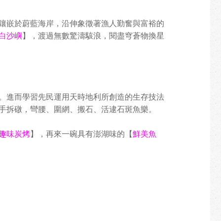
鑲嵌於蔚藍海岸，沿伸象徵著漁人勤奮與富裕的
白沙嶼
】，渡過無數驚濤駭浪，閱盡穹蒼物換星
。進而學習先民運用天時地利所創造的生存技法
手拆礅，彎腰、圍網、搬石、活逮石斑魚樂。
趣味炭烤
】，再來一碗具有澎湖味的【
鮮美魚