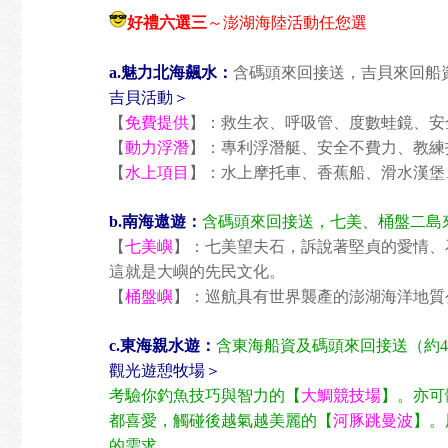
好禮六選三
～澎湖海陸活動任您選
a.魅力北海飆水：
含碼頭來回接送，吉貝來回船資
吉貝活動＞
【
免費提供
】：救生衣、呼吸管、度數蛙鏡、安
【
動力浮潛
】：專利浮潛艇、安全不費力、教練
【
水上項目
】：水上摩托車、香蕉船、滑水漢堡
b.南海遨遊：
含碼頭來回接送，七美、桶盤二島來回
【
七美嶼
】：七美望夫石，訴說著堅貞的愛情、
這就是大嶼的先民文化。
【
桶盤嶼
】：巡航具有世界襲產的澎湖海洋地質
c.東海親水遊：
含東海船資及碼頭來回接送（約4-
觀光遊憩牧場＞
考驗你釣魚技巧與智力的【
大鯛競技場
】。亦可
都喜愛，觸碰後越氣越美麗的【
河豚跳曼波
】。
的需求。