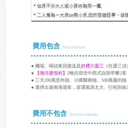
費用包含
Price Indclude
● 機場、碼頭來回接送及
好禮六選三
（任選三項
●
【
海洋渡假村
】
2晚住宿含中西式自助早餐2客
● 三天200萬意外險、10萬醫療險、500萬履約險
● 選擇出遊南海遊客，若遇風浪太大、行程則
費用不包含
Price No Indclude