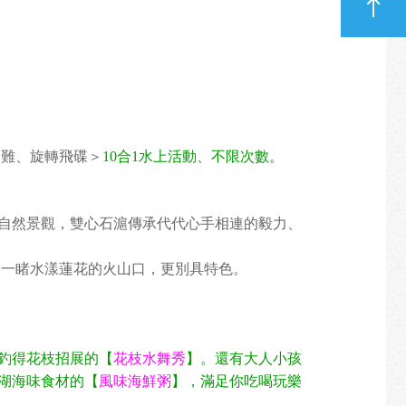
為難、旋轉飛碟＞
10合1水上活動、不限次數。
自然景觀，雙心石滬傳承代代心手相連的毅力、
會一睹水漾蓮花的火山口，更別具特色。
釣得花枝招展的【
花枝水舞秀
】。還有大人小孩
湖海味食材的【
風味海鮮粥
】，滿足你吃喝玩樂