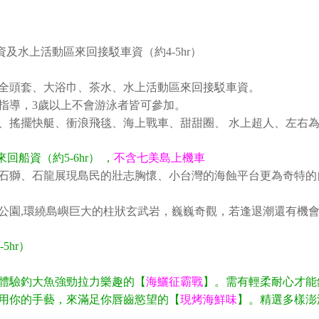
及水上活動區來回接駁車資（約4-5hr）
全頭套、大浴巾、茶水、水上活動區來回接駁車資。
指導，3歲以上不會游泳者皆可參加。
、搖擺快艇、衝浪飛毯、海上戰車、甜甜圈、 水上超人、左右
船資（約5-6hr） ，
不含七美島上機車
石獅、石龍展現島民的壯志胸懷、小台灣的海蝕平台更為奇特的
公園,環繞島嶼巨大的柱狀玄武岩，巍巍奇觀，若逢退潮還有機
5hr）
體驗釣大魚強勁拉力樂趣的【
海鱺征霸戰
】。需有輕柔耐心才能
用你的手藝，來滿足你唇齒慾望的【
現烤海鮮味
】。精選多樣澎