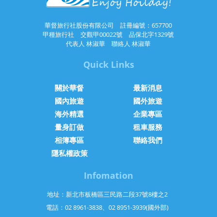
華督旅行社股份有限公司 註冊編號：657700
甲種旅行社 交觀甲00022號 品保北字1329號
代表人 林淑華 聯絡人 林淑華
Quick Links
關於華督
最新消息
國內旅遊
國外旅遊
海外精選
企業專區
量身訂做
租車服務
相簿專區
聯絡我們
隱私權政策
Infomation
地址：新北市板橋區三民路二段37號8樓之2
電話：02 8961-3838、02 8951-3939(國外部)